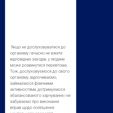
Якщо не дослуховуватися до
організму і вчасно не вжити
відповідних заходів, у людини
може розвинутися перевтома.
Тож, дослуховуємося до свого
організму, відпочиваємо,
займаємося фізичними
активностями, дотримуємося
збалансованого харчування і не
забуваємо про виконання
вправ щодо поліпшення