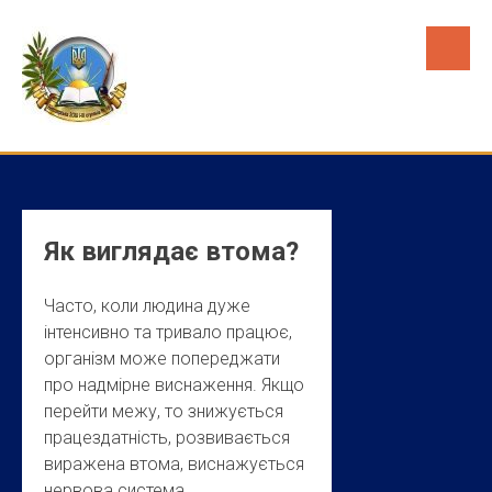
Skip
to
content
Як виглядає втома?
Часто, коли людина дуже
інтенсивно та тривало працює,
організм може попереджати
про надмірне виснаження. Якщо
перейти межу, то знижується
працездатність, розвивається
виражена втома, виснажується
нервова система.