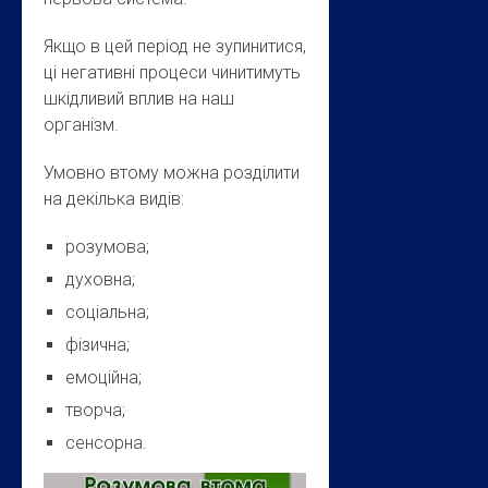
Якщо в цей період не зупинитися,
ці негативні процеси чинитимуть
шкідливий вплив на наш
організм.
Умовно втому можна розділити
на декілька видів:
розумова;
духовна;
соціальна;
фізична;
емоційна;
творча;
сенсорна.