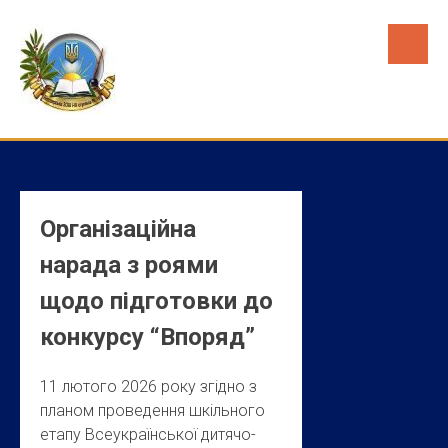
Skip
to
content
Організаційна
нарада з роями
щодо підготовки до
конкурсу “Впоряд”
11 лютого 2026 року згідно з
планом проведення шкільного
етапу Всеукраїнської дитячо-