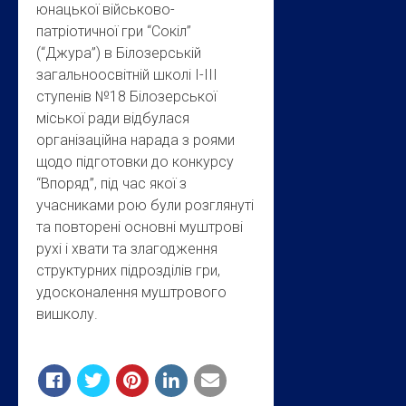
юнацької військово-
патріотичної гри “Сокіл”
(“Джура”) в Білозерській
загальноосвітній школі І-ІІІ
ступенів №18 Білозерської
міської ради відбулася
організаційна нарада з роями
щодо підготовки до конкурсу
“Впоряд”, під час якої з
учасниками рою були розглянуті
та повторені основні муштрові
рухі і хвати та злагодження
структурних підрозділів гри,
удосконалення муштрового
вишколу.