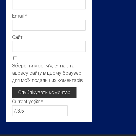
Email
*
Сайт
Зберегти моє ім'я, e-mail, та
адресу сайту в цьому браузері
для моїх подальших коментарів.
Current ye@r
*