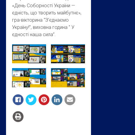
«День Соборності України —
єдність, що творить майбутнє»,
гра-вікторина “З’єднаємо
Україну!”, виховна година ” У
єдності наша сила”.