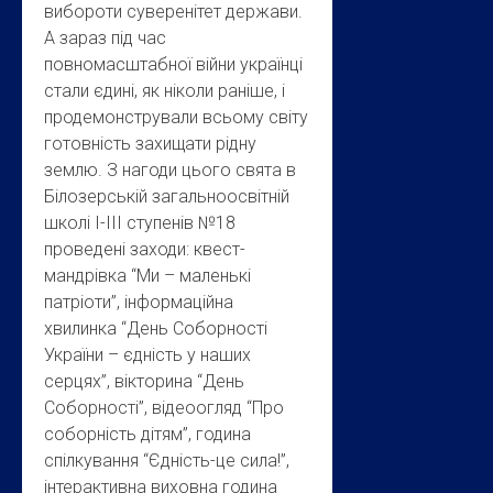
вибороти суверенітет держави.
А зараз під час
повномасштабної війни українці
стали єдині, як ніколи раніше, і
продемонстрували всьому світу
готовність захищати рідну
землю. З нагоди цього свята в
Білозерській загальноосвітній
школі І-ІІІ ступенів №18
проведені заходи: квест-
мандрівка “Ми – маленькі
патріоти”, інформаційна
хвилинка “День Соборності
України – єдність у наших
серцях”, вікторина “День
Соборності”, відеоогляд “Про
соборність дітям”, година
спілкування “Єдність-це сила!”,
інтерактивна виховна година