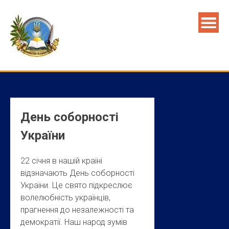
Skip
to
content
День соборності
України
22 січня в нашій країні
відзначають День соборності
України. Це свято підкреслює
волелюбність українців,
прагнення до незалежності та
демократії. Наш народ зумів