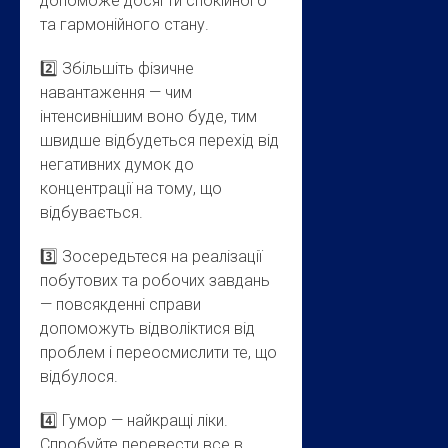
допоможе досягти спокійного
та гармонійного стану.
2️⃣ Збільшіть фізичне
навантаження — чим
інтенсивнішим воно буде, тим
швидше відбудеться перехід від
негативних думок до
концентрації на тому, що
відбувається.
3️⃣ Зосередьтеся на реалізації
побутових та робочих завдань
— повсякденні справи
допоможуть відволіктися від
проблем і переосмислити те, що
відбулося.
4️⃣ Гумор — найкращі ліки.
Спробуйте перевести все в