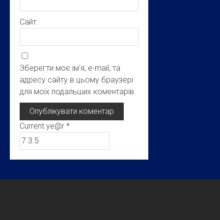
Сайт
Зберегти моє ім'я, e-mail, та
адресу сайту в цьому браузері
для моїх подальших коментарів.
Current ye@r
*