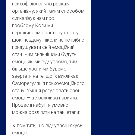
психофізіологічна реакція
організму, який таким способом
сигналізує нам про
проблему.Коли ми
переживаємо раптову втрату,
шок, невдачу, ніколи не потрібно
придушувати свій емоційний
стан. Чим сильнішими будуть
емоції, які ми відчуваємо, тим
більше уваги ми будемо
звертати на те, що їх викликає.
Саморегуляція психоемоційного
стану. Уміння регулювати свої
емоції — це важлива навичка.
Процес її набуття умовно
можна розділити на такі етапи:
🔹помітити, що відчуваєш якусь
емоцію;