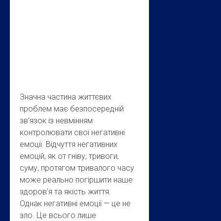
Значна частина життєвих
проблем має безпосередній
зв’язок із невмінням
контролювати свої негативні
емоції. Відчуття негативних
емоцій, як от гніву, тривоги,
суму, протягом тривалого часу
може реально погіршити наше
здоров’я та якість життя.
Однак негативні емоції — це не
зло. Це всього лише