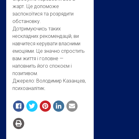
жарт. Це допоможе
заспокоїтися та розрядити
обстановку.
Дотримуючись таких
нескладних рекомендацій, ви
навчитеся керувати власними
емоціями. Це значно спростить
вам життя і головне —
наповнить його спокоєм і
позитивом.
Джерело: Володимир Казанцев,
психоаналітик.