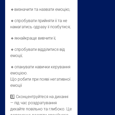
🔹визначити та назвати емоцію;
🔹спробувати прийняти її та не
намагатись одразу її позбутися;
🔹якнайкраще вивчити її;
🔹спробувати відділитися від
емоції;
🔹опанувати навички керування
емоцією.
Що робити при появі негативної
емоції
1️⃣ Сконцентруйтеся на диханні
— під час роздратування
дихайте повільно та глибоко. Це