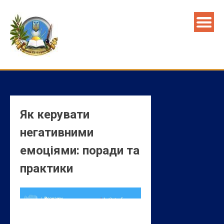
Skip
to
content
Як керувати
негативними
емоціями: поради та
практики