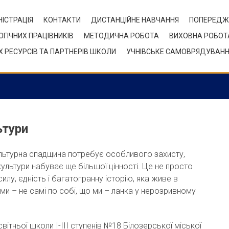
ІСТРАЦІЯ
КОНТАКТИ
ДИСТАНЦІЙНЕ НАВЧАННЯ
ПОПЕРЕДЖ
ОГІЧНИХ ПРАЦІВНИКІВ
МЕТОДИЧНА РОБОТА
ВИХОВНА РОБОТ
 РЕСУРСІВ ТА ПАРТНЕРІВ ШКОЛИ
УЧНІВСЬКЕ САМОВРЯДУВАН
ьтури
культурна спадщина потребує особливого захисту,
 культури набуває ще більшої цінності. Це не просто
илу, єдність і багатогранну історію, яка живе в
ми – не самі по собі, що ми – ланка у нерозривному
ітньої школи І-ІІІ ступенів №18 Білозерської міської