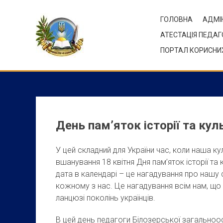
Skip
to
ГОЛОВНА
АДМІН
content
АТЕСТАЦІЯ ПЕДАГ
ПОРТАЛ КОРИСНИХ
День пам’яток історії та кул
У цей складний для України час, коли наша 
вшанування 18 квітня Дня пам’яток історії та
дата в календарі – це нагадування про нашу с
кожному з нас. Це нагадування всім нам, що 
ланцюзі поколінь українців.
В цей день педагоги Білозерської загальноосв