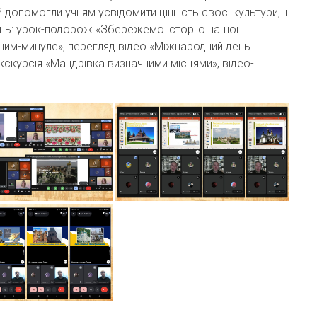
 допомогли учням усвідомити цінність своєї культури, її
олінь: урок-подорож «Збережемо історію нашої
сним-минуле», перегляд відео «Міжнародний день
 екскурсія «Мандрівка визначними місцями», відео-