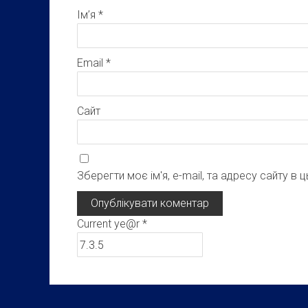
Ім’я
*
Email
*
Сайт
Зберегти моє ім'я, e-mail, та адресу сайту в
Current ye@r
*