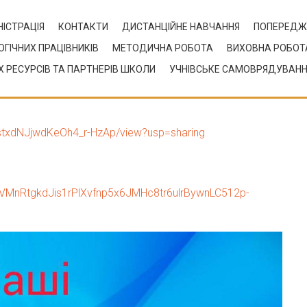
ІСТРАЦІЯ
КОНТАКТИ
ДИСТАНЦІЙНЕ НАВЧАННЯ
ПОПЕРЕДЖ
ОГІЧНИХ ПРАЦІВНИКІВ
МЕТОДИЧНА РОБОТА
ВИХОВНА РОБОТ
 РЕСУРСІВ ТА ПАРТНЕРІВ ШКОЛИ
УЧНІВСЬКЕ САМОВРЯДУВАН
й професійний гірничий ліцей” на
HstxdNJjwdKeOh4_r-HzAp/view?usp=sharing
fVMnRtgkdJis1rPlXvfnp5x6JMHc8tr6ulrBywnLC512p-