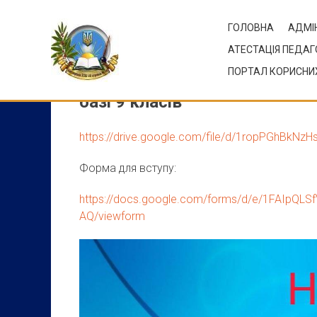
Skip
to
ГОЛОВНА
АДМІН
content
АТЕСТАЦІЯ ПЕДАГ
ПОРТАЛ КОРИСНИХ
Вступ до ДНЗ “Мирноградськи
базі 9 класів
https://drive.google.com/file/d/1ropPGhBkNz
Форма для вступу:
https://docs.google.com/forms/d/e/1FAIpQLS
AQ/viewform