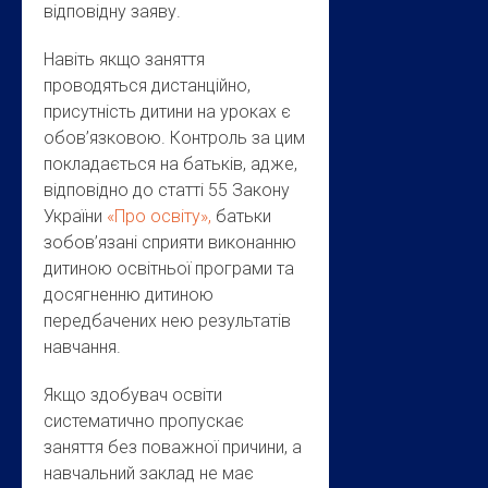
відповідну заяву.
Навіть якщо заняття
проводяться дистанційно,
присутність дитини на уроках є
обов’язковою. Контроль за цим
покладається на батьків, адже,
відповідно до статті 55 Закону
України
«Про освіту»,
батьки
зобов’язані сприяти виконанню
дитиною освітньої програми та
досягненню дитиною
передбачених нею результатів
навчання.
Якщо здобувач освіти
систематично пропускає
заняття без поважної причини, а
навчальний заклад не має