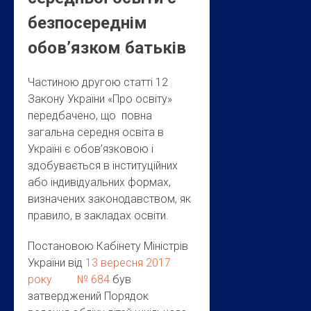
безпосереднім
обов’язком батьків
Частиною другою статті 12
Закону України «Про освіту»
передбачено, що повна
загальна середня освіта в
Україні є обов’язковою і
здобувається в інституційних
або індивідуальних формах,
визначених законодавством, як
правило, в закладах освіти.
Постановою Кабінету Міністрів
України від
13 вересня 2017
року № 684
був
затверджений Порядок