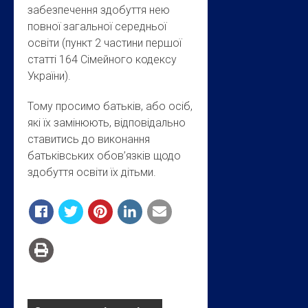
забезпечення здобуття нею
повної загальної середньої
освіти (пункт 2 частини першої
статті 164 Сімейного кодексу
України).
Тому просимо батьків, або осіб,
які їх замінюють, відповідально
ставитись до виконання
батьківських обов’язків щодо
здобуття освіти їх дітьми.