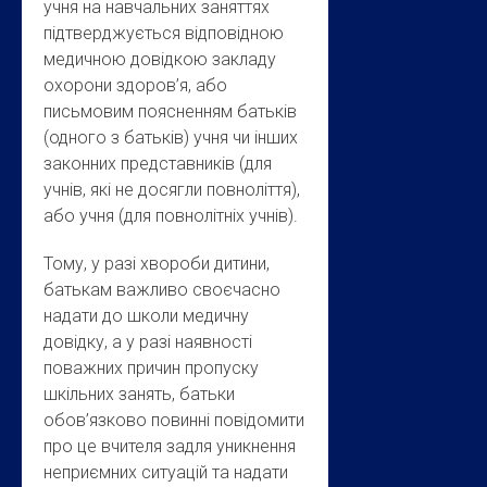
учня на навчальних заняттях
підтверджується відповідною
медичною довідкою закладу
охорони здоров’я, або
письмовим поясненням батьків
(одного з батьків) учня чи інших
законних представників (для
учнів, які не досягли повноліття),
або учня (для повнолітніх учнів).
Тому, у разі хвороби дитини,
батькам важливо своєчасно
надати до школи медичну
довідку, а у разі наявності
поважних причин пропуску
шкільних занять, батьки
обов’язково повинні повідомити
про це вчителя задля уникнення
неприємних ситуацій та надати