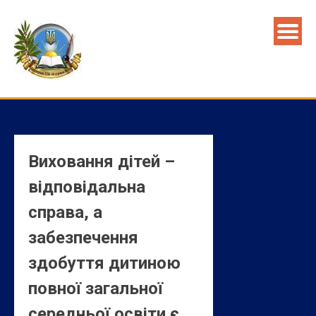
Skip
to
content
Виховання дітей –
відповідальна
справа, а
забезпечення
здобуття дитиною
повної загальної
середньої освіти є