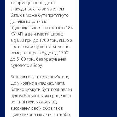
інформації про те, де він
знаходиться, то за законом
батьків може бути притягнуто
до адміністративної
відповідальності за статтею 184
КУпАП, а це чималий штраф –
від 850 грн. до 1700 грн., якщо ж
протягом року повториться те
саме, то штраф буде від 1700
до 5100 грн., без урахування
судового збору.
Батькам слід також пам’ятати,
що у крайніх випадках, мати,
батько можуть бути позбавлені
судом батьківських прав, якщо
вона, він ухиляються від
виконання своїх обов’язків
щодо виховання дитини та/або