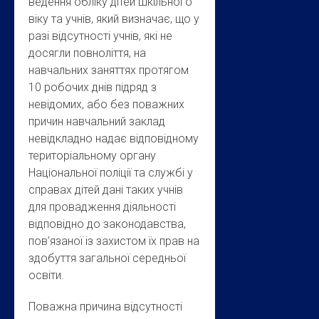
ведення обліку дітей шкільного
віку та учнів, який визначає, що у
разі відсутності учнів, які не
досягли повноліття, на
навчальних заняттях протягом
10 робочих днів підряд з
невідомих, або без поважних
причин навчальний заклад
невідкладно надає відповідному
територіальному органу
Національної поліції та службі у
справах дітей дані таких учнів
для провадження діяльності
відповідно до законодавства,
пов’язаної із захистом їх прав на
здобуття загальної середньої
освіти.
Поважна причина відсутності