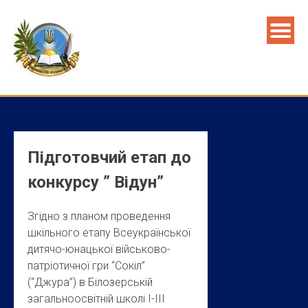
Skip
to
content
Підготовчий етап до
конкурсу ” Відун”
Згідно з планом проведення
шкільного етапу Всеукраїнської
дитячо-юнацької військово-
патріотичної гри “Сокіл”
(“Джура”) в Білозерській
загальноосвітній школі І-ІІІ