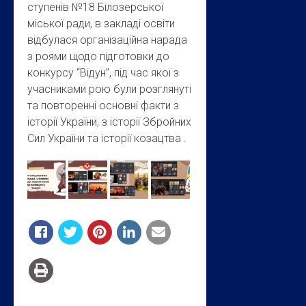
ступенів №18 Білозерської
міської ради, в закладі освіти
відбулася організаційна нарада
з роями щодо підготовки до
конкурсу “Відун”, під час якої з
учасниками рою були розглянуті
та повторенні основні факти з
історії України, з історії Збройних
Сил України та історії козацтва .