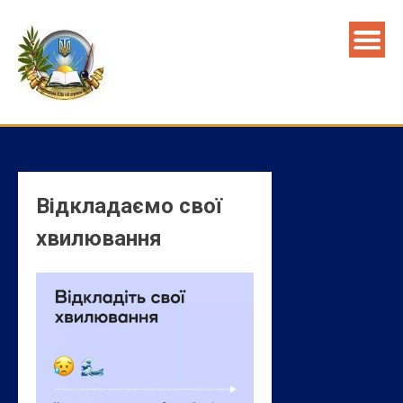
Skip
to
content
Відкладаємо свої
хвилювання