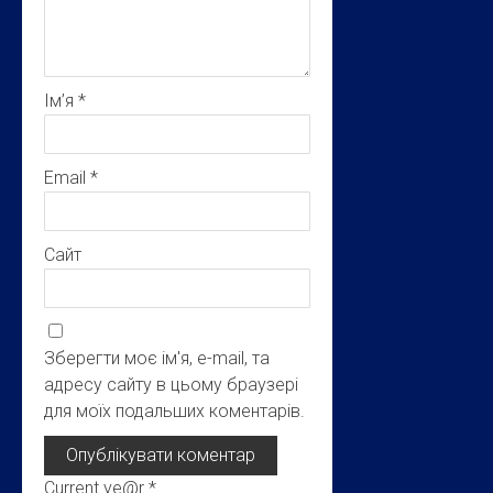
Ім’я
*
Email
*
Сайт
Зберегти моє ім'я, e-mail, та
адресу сайту в цьому браузері
для моїх подальших коментарів.
Current ye@r
*