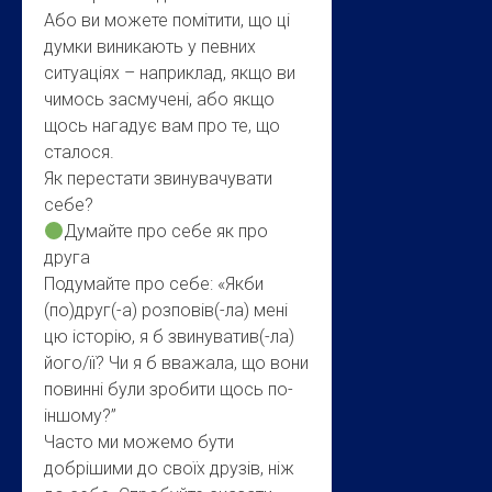
Або ви можете помітити, що ці
думки виникають у певних
ситуаціях – наприклад, якщо ви
чимось засмучені, або якщо
щось нагадує вам про те, що
сталося.
Як перестати звинувачувати
себе?
Думайте про себе як про
друга
Подумайте про себе: «Якби
(по)друг(-а) розповів(-ла) мені
цю історію, я б звинуватив(-ла)
його/її? Чи я б вважала, що вони
повинні були зробити щось по-
іншому?”
Часто ми можемо бути
добрішими до своїх друзів, ніж