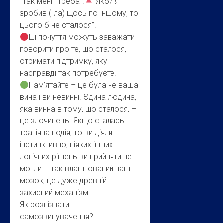
“Так мені і треба”.
“Якби я
зробив (-ла) щось по-іншому, то
цього б не сталося”.
Ці почуття можуть заважати
говорити про те, що сталося, і
отримати підтримку, яку
насправді так потребуєте.
Пам’ятайте – це була не ваша
вина і ви невинні. Єдина людина,
яка винна в тому, що сталося, –
це злочинець. Якщо сталась
трагічна подія, то ви діяли
інстинктивно, ніяких інших
логічних рішень ви прийняти не
могли – так влаштований наш
мозок, це дуже древній
захисний механізм.
Як розпізнати
самозвинувачення?