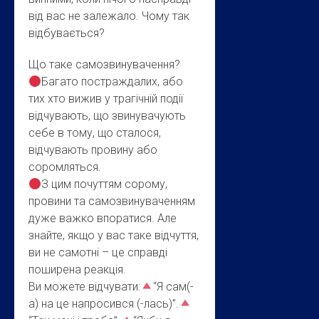
від вас не залежало. Чому так
відбувається?
Що таке самозвинувачення?
Багато постраждалих, або
тих хто вижив у трагічній події
відчувають, що звинувачують
себе в тому, що сталося,
відчувають провину або
соромляться.
З цим почуттям сорому,
провини та самозвинуваченням
дуже важко впоратися. Але
знайте, якщо у вас таке відчуття,
ви не самотні – це справді
поширена реакція.
Ви можете відчувати:
“Я сам(-
а) на це напросився (-лась)”.