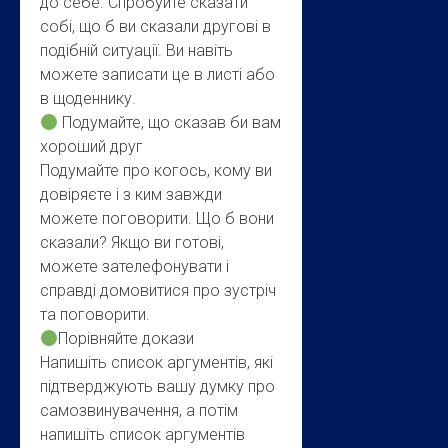
до себе. Спробуйте сказати
собі, що б ви сказали другові в
подібній ситуації. Ви навіть
можете записати це в листі або
в щоденнику.
Подумайте, що сказав би вам
хороший друг
Подумайте про когось, кому ви
довіряєте і з ким завжди
можете поговорити. Що б вони
сказали? Якщо ви готові,
можете зателефонувати і
справді домовитися про зустріч
та поговорити.
Порівняйте докази
Напишіть список аргументів, які
підтверджують вашу думку про
самозвинувачення, а потім
напишіть список аргументів