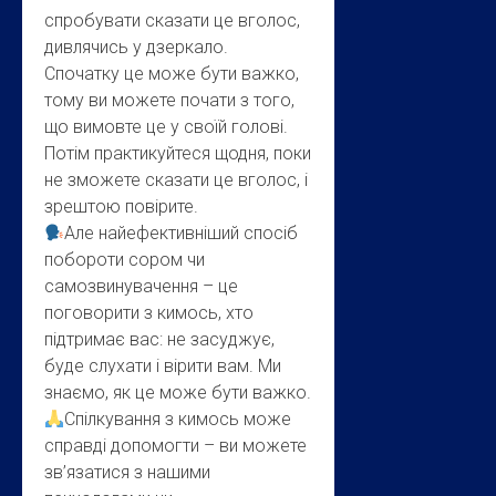
спробувати сказати це вголос,
дивлячись у дзеркало.
Спочатку це може бути важко,
тому ви можете почати з того,
що вимовте це у своїй голові.
Потім практикуйтеся щодня, поки
не зможете сказати це вголос, і
зрештою повірите.
Але найефективніший спосіб
побороти сором чи
самозвинувачення – це
поговорити з кимось, хто
підтримає вас: не засуджує,
буде слухати і вірити вам. Ми
знаємо, як це може бути важко.
Спілкування з кимось може
справді допомогти – ви можете
зв’язатися з нашими