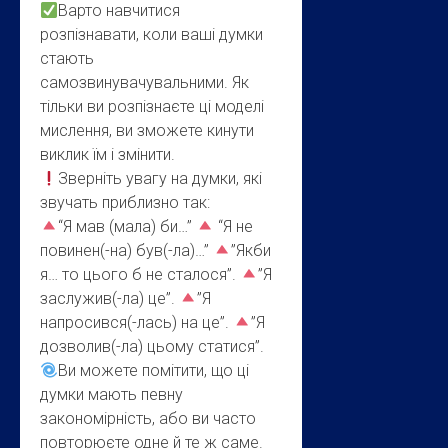
Варто навчитися
розпізнавати, коли ваші думки
стають
самозвинувачувальними. Як
тільки ви розпізнаєте ці моделі
мислення, ви зможете кинути
виклик їм і змінити.
Зверніть увагу на думки, які
звучать приблизно так:
“Я мав (мала) би…”
“Я не
повинен(-на) був(-ла)…”
”Якби
я… то цього б не сталося”.
”Я
заслужив(-ла) це”.
”Я
напросився(-лась) на це”.
”Я
дозволив(-ла) цьому статися”.
Ви можете помітити, що ці
думки мають певну
закономірність, або ви часто
повторюєте одне й те ж саме.