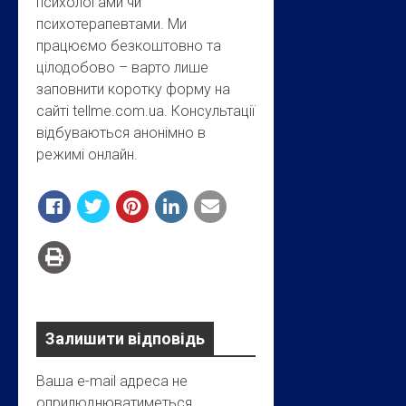
психологами чи
психотерапевтами. Ми
працюємо безкоштовно та
цілодобово – варто лише
заповнити коротку форму на
сайті tellme.com.ua. Консультації
відбуваються анонімно в
режимі онлайн.
Залишити відповідь
Ваша e-mail адреса не
оприлюднюватиметься.