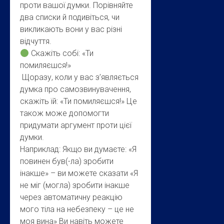
проти вашої думки. Порівняйте
два списки й подивіться, чи
викликають вони у вас різні
відчуття.
Скажіть собі: «Ти
помиляєшся!»
Щоразу, коли у вас з’являється
думка про самозвинувачення,
скажіть їй: «Ти помиляєшся!» Це
також може допомогти
придумати аргумент проти цієї
думки.
Наприклад: Якщо ви думаєте: «Я
повинен був(-ла) зробити
інакше» – ви можете сказати «Я
не міг (могла) зробити інакше
через автоматичну реакцію
мого тіла на небезпеку – це не
моя вина» Ви навіть можете