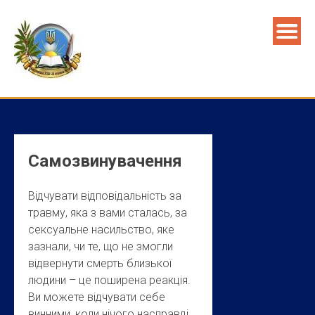
Skip
to
content
Самозвинувачення
Відчувати відповідальність за
травму, яка з вами сталась, за
сексуальне насильство, яке
зазнали, чи те, що не змогли
відвернути смерть близької
людини – це поширена реакція.
Ви можете відчувати себе
винними, коли нічого насправді