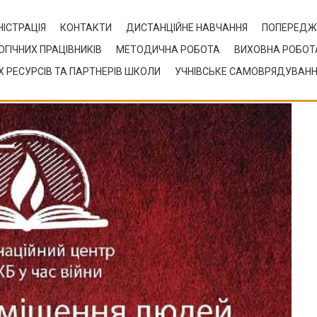
ІСТРАЦІЯ
КОНТАКТИ
ДИСТАНЦІЙНЕ НАВЧАННЯ
ПОПЕРЕДЖ
ОГІЧНИХ ПРАЦІВНИКІВ
МЕТОДИЧНА РОБОТА
ВИХОВНА РОБОТ
 РЕСУРСІВ ТА ПАРТНЕРІВ ШКОЛИ
УЧНІВСЬКЕ САМОВРЯДУВАН
областях України