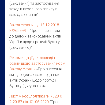
(цькування) та застосування
заходів виховного впливу в
закладах освіти”
Закон України від 18.12.2018
№2657-VIII
“Про внесення змін
до деяких законодавчих актів
України щодо протидії булінгу
(цькуванню)”
Рекомендації для закладів
освіти щодо застосування норм
Закону України
«Про внесення
змін до деяких законодавчих
актів України щодо протидії
булінгу (цькуванню)»
Лист Мінсоцполітики № 7828-0-
2-20-57 від 01.06.2020
“Про