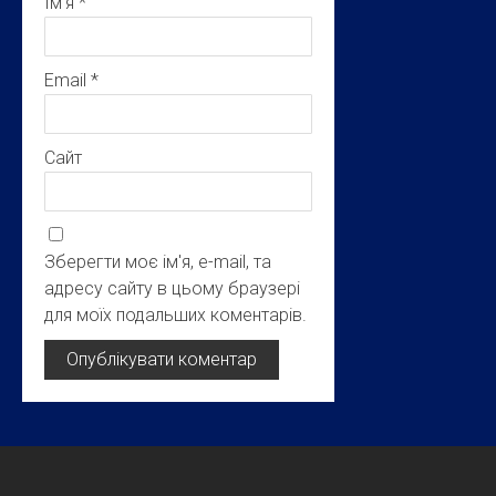
Ім’я
*
Email
*
Сайт
Зберегти моє ім'я, e-mail, та
адресу сайту в цьому браузері
для моїх подальших коментарів.