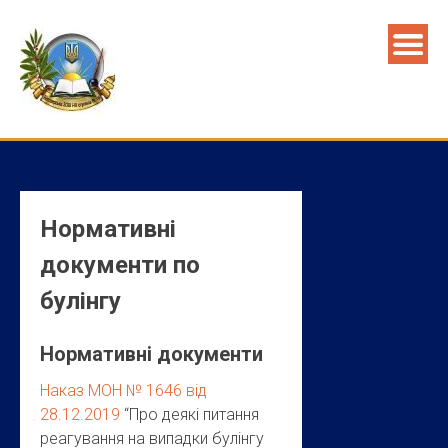
Skip
to
content
Нормативні
документи по
булінгу
Нормативні документи
Наказ МОН № 1646 від
28.12.2019
“Про деякі питання
реагування на випадки булінгу