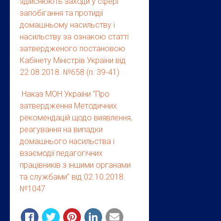
здійснюють заходи у сфері
запобігання та протидії
домашньому насильству і
насильству за ознакою статті
затвердженого постановою
Кабінету Міністрів України від
22.08.2018. №658 (п. 39-41)
Наказ МОН України “Про
затвердження Методичних
рекомендацій щодо виявлення,
реагування на випадки
домашнього насильства і
взаємодії педагогічних
працівників з іншими органами
та службами” від 02.10.2018.
№1047