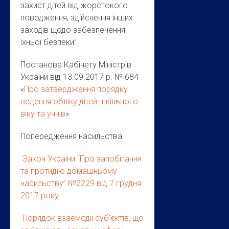
захист дітей від жорстокого
поводження, здійснення інших
заходів щодо забезпечення
їхньої безпеки”
Постанова Кабінету Міністрів
України від 13.09.2017 р. № 684
«
Про затвердження порядку
ведення обліку дітей шкільного
віку та учнів
»
Попередження насильства
Закон України “Про запобігання
та протидію домашньому
насильству” №2229 від 7 грудня
2017 року
Порядок взаємодії суб’єктів, що