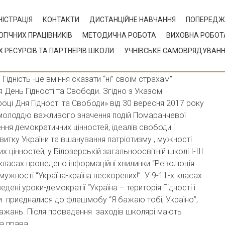
ІСТРАЦІЯ
КОНТАКТИ
ДИСТАНЦІЙНЕ НАВЧАННЯ
ПОПЕРЕДЖ
ОГІЧНИХ ПРАЦІВНИКІВ
МЕТОДИЧНА РОБОТА
ВИХОВНА РОБОТ
 РЕСУРСІВ ТА ПАРТНЕРІВ ШКОЛИ
УЧНІВСЬКЕ САМОВРЯДУВАН
 Гідність -це вміння сказати “ні” своїм страхам”
я День Гідності та Свободи. Згідно з Указом
році Дня Гідності та Свободи» від 30 вересня 2017 року
 молоддю важливого значення подій Помаранчевої
ння демократичних цінностей, ідеалів свободи і
итку України та вшанування патріотизму , мужності
 цінностей, у Білозерській загальноосвітній школі І-ІІІ
х класах проведено інформаційні хвилинки “Революція
и мужності “Україна-країна нескорених!”. У 9-11-х класах
ені уроки-демократії “Україна – територія Гідності і
и приєдналися до флешмобу “Я бажаю тобі, Україно”,
бажань. Після проведення заходів школярі мають
а права.