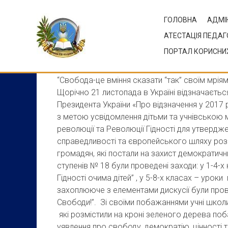
Skip
to
ГОЛОВНА
АДМІН
content
АТЕСТАЦІЯ ПЕДАГ
ПОРТАЛ КОРИСНИХ
День Гідності та Свободи
“Свобода-це вміння сказати “так” своїм мріям
Щорічно 21 листопада в Україні відзначаєтьс
Президента України «Про відзначення у 2017 
з метою усвідомлення дітьми та учнівською
революції та Революції Гідності для утвердже
справедливості та європейського шляху розв
громадян, які постали на захист демократичних
ступенів № 18 були проведені заходи: у 1-4-
Гідності очима дітей” , у 5-8-х класах – урок
захоплююче з елементами дискусії були провед
Свободи!”. Зі своїми побажаннями учні школ
які розмістили на кроні зеленого дерева по
уявлення про свободу, демократію, цінності т