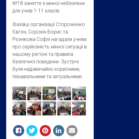
№18 заняття з мінної небезпеки
для учнів 1-11 класів.
Фахівці організації Стороженко
Євген, Сорокін Борис та
Рєзнікова Софія нагадали учням
про серйозність мінної ситуації в
нашому регіоні та правила
безпечної поведінки. Зустрічі
були надзвичайно корисними,
пізнавальними та актуальними.