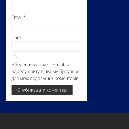
Email
*
Сайт
Зберегти моє ім'я, e-mail, та
адресу сайту в цьому браузері
для моїх подальших коментарів.