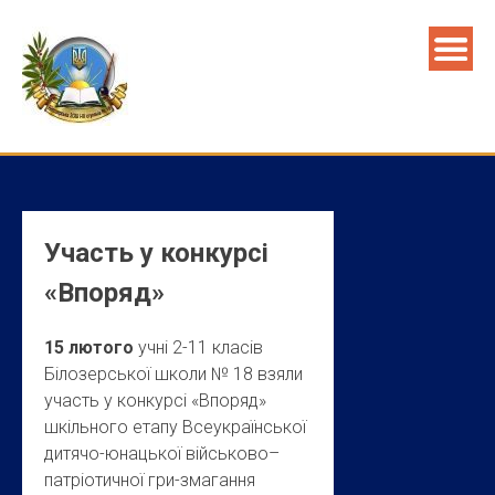
Skip
to
content
Участь у конкурсі
«Впоряд»
15 лютого
учні 2-11 класів
Білозерської школи № 18 взяли
участь у конкурсі «Впоряд»
шкільного етапу Всеукраїнської
дитячо-юнацької військово–
патріотичної гри-змагання