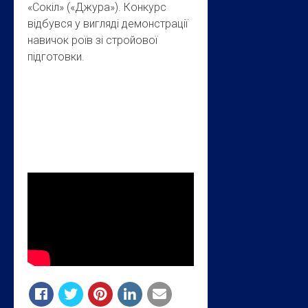
«Сокіл» («Джура»). Конкурс
відбувся у вигляді демонстрації
навичок роїв зі стройової
підготовки.