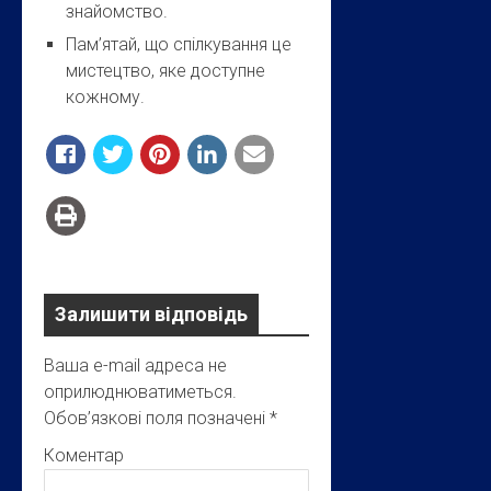
знайомство.
Пам’ятай, що спілкування це
мистецтво, яке доступне
кожному.
Залишити відповідь
Ваша e-mail адреса не
оприлюднюватиметься.
Обов’язкові поля позначені
*
Коментар