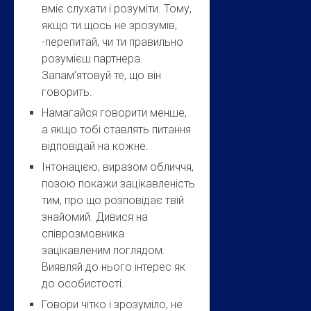
вміє слухати і розуміти. Тому,
якщо ти щось не зрозумів,
-перепитай, чи ти правильно
розумієш партнера.
Запам’ятовуй те, що він
говорить.
Намагайся говорити менше,
а якщо тобі ставлять питання
відповідай на кожне.
Інтонацією, виразом обличчя,
позою покажи зацікавленість
тим, про що розповідає твій
знайомий. Дивися на
співрозмовника
зацікавленим поглядом.
Виявляй до нього інтерес як
до особистості.
Говори чітко і зрозуміло, не