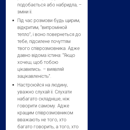
подобається або набридла, –
зміни її.
Під час розмови будь щирим,
відкритим, “випромінюй
тепло”, і воно повернеться до
тебе, підсилене почуттям
твого співрозмовника. Адже
давно відома істина: “Якщо
хочеш, щоб тобою
цікавились. – виявляй
зацікавленість”.
Настроюйся на людину,
уважно слухай її. Слухати
набагато складніше, ніж
говорити самому. Адже
кращим співрозмовником
вважають не того, хто
багато говорить, а того, хто