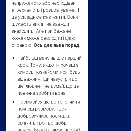
напруженість або несподівані
агресивність і роздратування. І
це ускладнює їхнє життя. Вони
шукають вихід і не завжди
знаходять. Але при бажанні
кожен може оволодіти і цією
справою.
Ось декілька порад.
Найбільш важливіш є перший
крок. Тому, якщо ти хочеш з
кимось познайомитися, будь
відважним. Іди назустріч до
цієї людини і не думай, що це
повинна зробити вона.
Посміхайся ще до того, як ти
почнеш розмову. Твоя
доброзичлива посмішка
свідчить про твої добрі
наміри. Вона піднімає настрій