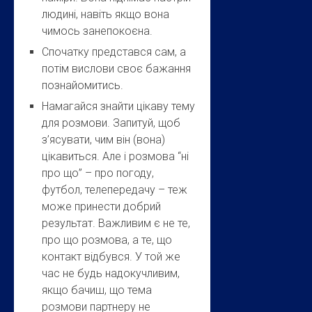
людині, навіть якщо вона
чимось занепокоєна.
Спочатку представся сам, а
потім вислови своє бажання
познайомитись.
Намагайся знайти цікаву тему
для розмови. Запитуй, щоб
з’ясувати, чим він (вона)
цікавиться. Але і розмова “ні
про що” – про погоду,
футбол, телепередачу – теж
може принести добрий
результат. Важливим є не те,
про що розмова, а те, що
контакт відбувся. У той же
час не будь надокучливим,
якщо бачиш, що тема
розмови партнеру не