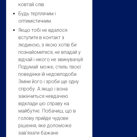
ковтай слів.
Будь терплячим і
оптимістичним.
Якщо тобі не вдалося
вступити в контакт з
людиною, з якою хотів би
познайомитися, не впадай у
відчай і нікого не звинувачуй.
Подумай: може, стиль твоєї
поведінки їй недовподоби.
Зміни його і зроби ще одну
спробу. А якщо і вона
закінчиться невдачею
відклади цю справу на
майбутнє. Побачиш, що в
голову прийде чудове
рішення, яке допоможе
зав’язати бажане