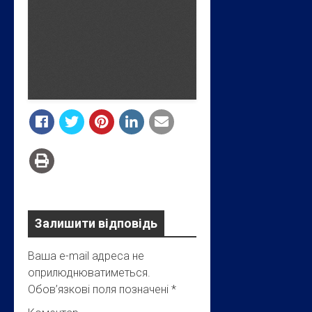
Залишити відповідь
Ваша e-mail адреса не
оприлюднюватиметься.
Обов’язкові поля позначені
*