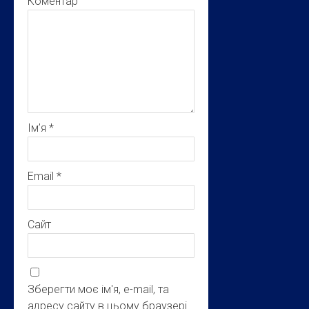
Коментар
Ім’я
*
Email
*
Сайт
Зберегти моє ім'я, e-mail, та
адресу сайту в цьому браузері